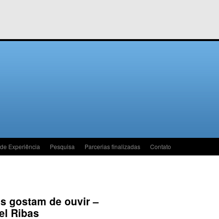
 de Experiência
Pesquisa
Parcerias finalizadas
Contato
s gostam de ouvir –
el Ribas