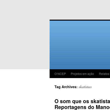
O NCEP
Projetos em ação
Relatos
skatistas
Tag Archives:
O som que os skatista
Reportagens do Mano