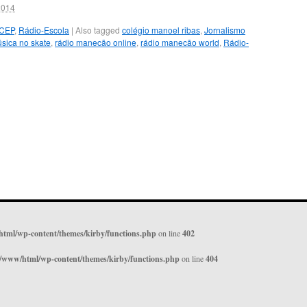
2014
CEP
,
Rádio-Escola
|
Also tagged
colégio manoel ribas
,
Jornalismo
sica no skate
,
rádio manecão online
,
rádio manecão world
,
Rádio-
html/wp-content/themes/kirby/functions.php
on line
402
r/www/html/wp-content/themes/kirby/functions.php
on line
404