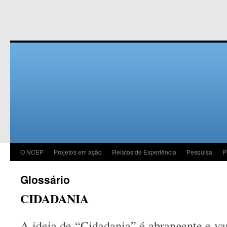
O NCEP
Projetos em ação
Relatos de Experiência
Pesquisa
P
Glossário
CIDADANIA
A ideia de “Cidadania” é abrangente e va