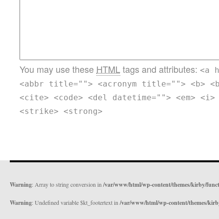
You may use these
HTML
tags and attributes:
<a 
<abbr title=""> <acronym title=""> <b> <
<cite> <code> <del datetime=""> <em> <i>
<strike> <strong>
Warning
: Array to string conversion in
/var/www/html/wp-content/themes/kirby/func
Warning
: Undefined variable $kt_footertext in
/var/www/html/wp-content/themes/kirb