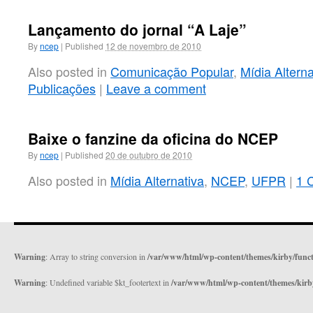
Lançamento do jornal “A Laje”
By
ncep
|
Published
12 de novembro de 2010
Also posted in
Comunicação Popular
,
Mídia Alterna
Publicações
|
Leave a comment
Baixe o fanzine da oficina do NCEP
By
ncep
|
Published
20 de outubro de 2010
Also posted in
Mídia Alternativa
,
NCEP
,
UFPR
|
1 
Warning
: Array to string conversion in
/var/www/html/wp-content/themes/kirby/func
Warning
: Undefined variable $kt_footertext in
/var/www/html/wp-content/themes/kirb