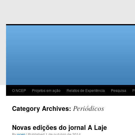
O NCEP
Projetos em ação
Relatos de Experiência
Pesquisa
P
Periódicos
Category Archives:
Novas edições do jornal A Laje
By
ncep
|
Published
1 de outubro de 2014