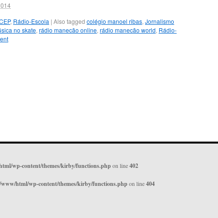
2014
CEP
,
Rádio-Escola
|
Also tagged
colégio manoel ribas
,
Jornalismo
sica no skate
,
rádio manecão online
,
rádio manecão world
,
Rádio-
ent
html/wp-content/themes/kirby/functions.php
on line
402
r/www/html/wp-content/themes/kirby/functions.php
on line
404