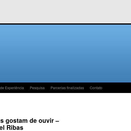
 de Experiência
Pesquisa
Parcerias finalizadas
Contato
s gostam de ouvir –
el Ribas