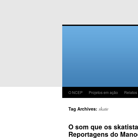
O NCEP
Projetos em ação
Relatos
skate
Tag Archives:
O som que os skatista
Reportagens do Mano