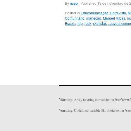
By
ncep
|
Published
19 de novembro de 
Posted in
Educomunicação
,
Entrevista
,
N
Comunitário
,
manecão
,
Manoel Ribas
,
mú
Escola
,
rap
,
rock
,
skatistas
Leave a comm
Warning
: Array to string conversion in
/var/www/
Warning
: Undefined variable $kt_footertext in
/va