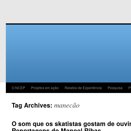
O NCEP
Projetos em ação
Relatos de Experiência
Pesquisa
P
manecão
Tag Archives:
O som que os skatistas gostam de ouvir
Reportagens do Manoel Ribas