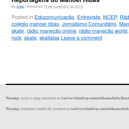
By
ncep
|
Published
19 de novembro de 2014
Posted in
Educomunicação
,
Entrevista
,
NCEP
,
Rád
colégio manoel ribas
,
Jornalismo Comunitário
,
Man
skate
,
rádio manecão online
,
rádio manecão world
rock
,
skate
,
skatistas
Leave a comment
Warning
: Array to string conversion in
/var/www/html/wp-content/themes/kirby/func
Warning
: Undefined variable $kt_footertext in
/var/www/html/wp-content/themes/kirb