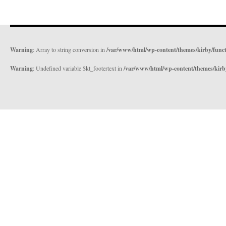
Warning
: Array to string conversion in
/var/www/html/wp-content/themes/kirby/func
Warning
: Undefined variable $kt_footertext in
/var/www/html/wp-content/themes/kirb