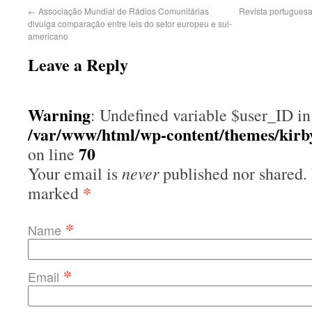
←
Associação Mundial de Rádios Comunitárias
Revista portuguesa
divulga comparação entre leis do setor europeu e sul-
americano
Leave a Reply
Warning
: Undefined variable $user_ID in
/var/www/html/wp-content/themes/kir
70
on line
never
Your email is
published nor shared. 
*
marked
*
Name
*
Email