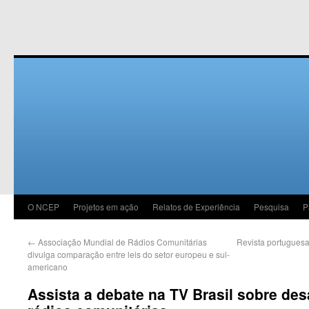
O NCEP
Projetos em ação
Relatos de Experiência
Pesquisa
P
←
Associação Mundial de Rádios Comunitárias
Revista portuguesa
divulga comparação entre leis do setor europeu e sul-
americano
Assista a debate na TV Brasil sobre des