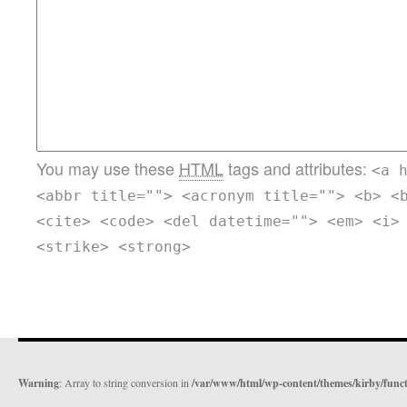
You may use these
HTML
tags and attributes:
<a 
<abbr title=""> <acronym title=""> <b> <
<cite> <code> <del datetime=""> <em> <i>
<strike> <strong>
Warning
: Array to string conversion in
/var/www/html/wp-content/themes/kirby/func