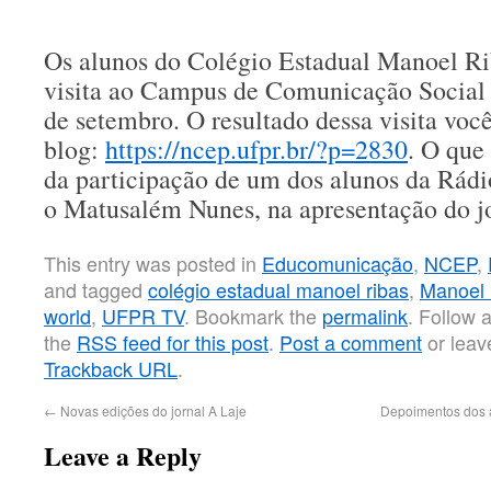
Os alunos do Colégio Estadual Manoel R
visita ao Campus de Comunicação Social
de setembro. O resultado dessa visita voc
blog:
https://ncep.ufpr.br/?p=2830
. O que 
da participação de um dos alunos da Rád
o Matusalém Nunes, na apresentação do 
This entry was posted in
Educomunicação
,
NCEP
,
and tagged
colégio estadual manoel ribas
,
Manoel 
world
,
UFPR TV
. Bookmark the
permalink
. Follow
the
RSS feed for this post
.
Post a comment
or leav
Trackback URL
.
←
Novas edições do jornal A Laje
Depoimentos dos 
Leave a Reply