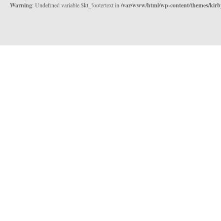
Warning
: Undefined variable $kt_footertext in
/var/www/html/wp-content/themes/kirb