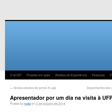
O NCEP
Projetos em ação
Relatos de Experiência
Pesquisa
P
←
Novas edições do jornal A Laje
Depoimentos dos 
Apresentador por um dia na visita à UF
Posted by
ncep
on
2 de outubro de 2014