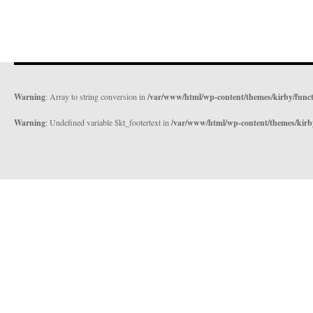
Warning
: Array to string conversion in
/var/www/html/wp-content/themes/kirby/func
Warning
: Undefined variable $kt_footertext in
/var/www/html/wp-content/themes/kirb