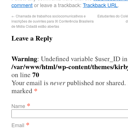
comment
or leave a trackback:
Trackback URL
.
←
Chamada de trabalhos sociocomunicativos e
Estudantes do Col
inscrições de ouvintes para IX Conferência Brasileira
d
de Mídia Cidadã estão abertas
Leave a Reply
Warning
: Undefined variable $user_ID in
/var/www/html/wp-content/themes/kir
70
on line
never
Your email is
published nor shared. 
*
marked
*
Name
*
Email