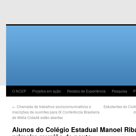
O NCEP
Projetos em ação
Relatos de Experiência
Pesquisa
P
←
Chamada de trabalhos sociocomunicativos e
Estudantes do Col
inscrições de ouvintes para IX Conferência Brasileira
d
de Mídia Cidadã estão abertas
Alunos do Colégio Estadual Manoel Rib