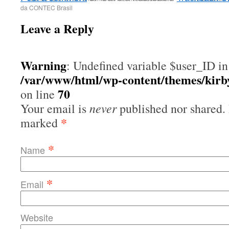
da CONTEC Brasil
Leave a Reply
Warning
: Undefined variable $user_ID in
/var/www/html/wp-content/themes/kir
70
on line
never
Your email is
published nor shared. 
*
marked
*
Name
*
Email
Website