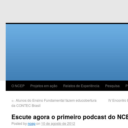
O NCEP
Projetos em ação
Relatos de Experiência
Pesquisa
P
←
Alunos do Ensino Fundamental fazem educobertura
IV Encontro
da CONTEC Brasil
Escute agora o primeiro podcast do NC
Posted by
ncep
on
10 de agosto de 2012