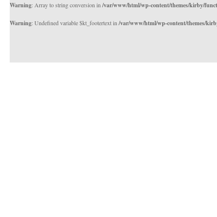
Warning
: Array to string conversion in
/var/www/html/wp-content/themes/kirby/func
Warning
: Undefined variable $kt_footertext in
/var/www/html/wp-content/themes/kirb