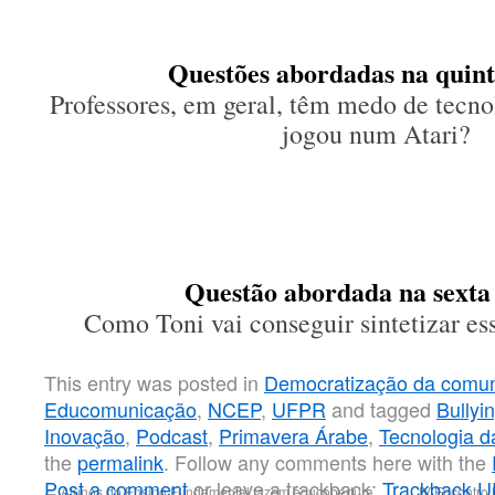
Questões abordadas na quint
Professores, em geral, têm medo de tec
jogou num Atari?
Questão abordada na sexta
Como Toni vai conseguir sintetizar es
This entry was posted in
Democratização da comu
Educomunicação
,
NCEP
,
UFPR
and tagged
Bullyi
Inovação
,
Podcast
,
Primavera Árabe
,
Tecnologia d
the
permalink
. Follow any comments here with the
Post a comment
or leave a trackback:
Trackback 
←
Alunos do Ensino Fundamental fazem educobertura
IV Encontro