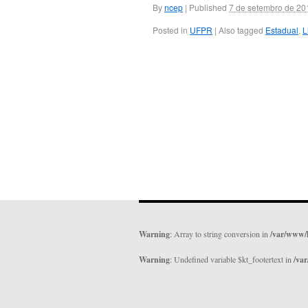
By
ncep
|
Published
7 de setembro de 20
Posted in
UFPR
|
Also tagged
Estadual
,
L
Warning
: Array to string conversion in
/var/www/
Warning
: Undefined variable $kt_footertext in
/va