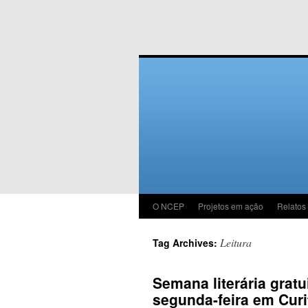
O NCEP
Projetos em ação
Relatos
Leitura
Tag Archives:
Semana literária grat
segunda-feira em Curi