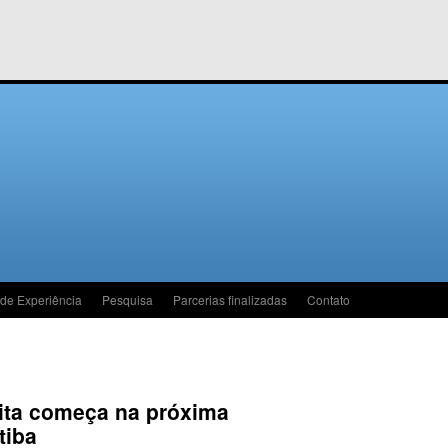
 de Experiência
Pesquisa
Parcerias finalizadas
Contato
uita começa na próxima
tiba