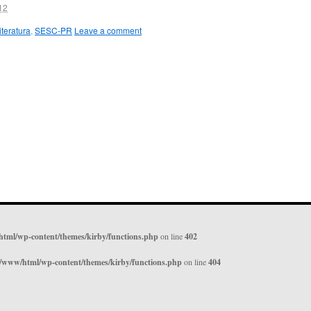
12
iteratura
,
SESC-PR
Leave a comment
html/wp-content/themes/kirby/functions.php
on line
402
r/www/html/wp-content/themes/kirby/functions.php
on line
404